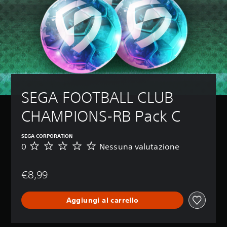
SEGA FOOTBALL CLUB 
CHAMPIONS-RB Pack C
SEGA CORPORATION
0
Nessuna valutazione
N
e
s
€8,99
s
u
n
Aggiungi al carrello
a
v
a