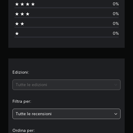
0%
s
0%
u
0%
n
0%
a
v
a
l
Edizioni:
u
Tutte le edizioni
t
Filtra per:
a
Tutte le recensioni
z
i
Ordina per: