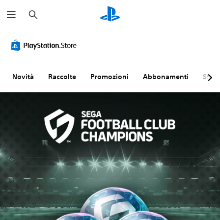
C
e
r
c
a
Novità
Raccolte
Promozioni
Abbonamenti
Sfogl