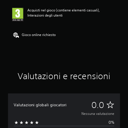
l
u
Acquisti nel gioco (contiene elementi casuali),
t
Interazioni degli utenti
a
z
i
o
Gioco online richiesto
n
e
Valutazioni e recensioni
N
0.0
Valutazioni globali giocatori
e
Nessuna valutazione
0%
s