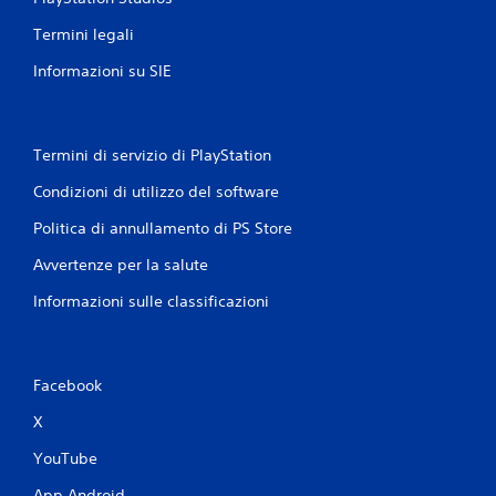
l
l
i
Termini legali
'
t
e
Informazioni su SIE
o
s
u
p
e
c
r
h
i
Termini di servizio di PlayStation
P
e
u
Condizioni di utilizzo del software
n
o
z
i
Politica di annullamento di PS Store
a
g
d
Avvertenze per la salute
i
i
o
g
Informazioni sulle classificazioni
c
i
a
o
r
c
e
o
s
Facebook
o
e
g
X
n
l
z
i
YouTube
a
i
d
n
App Android