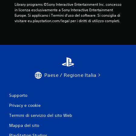
i
Library programs ©Sony Interactive Entertainment Inc. concesso 
n
G
in licenza esclusivamente a Sony Interactive Entertainment 
q
Europe. Si applicano i Termini d'uso del software. Si consiglia di 
i
u
visitare eu.playstation.com/legal per i diritti di utilizzo completi.
o
a
c
l
a
s
b
i
i
a
l
s
i
e
m
s
o
e
m
Paese / Regione Italia
n
e
z
n
a
t
c
Supporto
o
o
d
Privacy e cookie
n
u
r
t
Termini di servizio del sito Web
a
r
n
o
Mappa del sito
t
l
e
PlayStation Studios