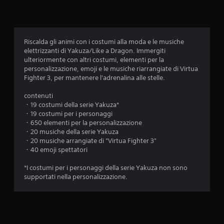
f
g
a
i
r
o
e
c
p
Riscalda gli animi con i costumi alla moda e le musiche
a
r
elettrizzanti di Yakuza/Like a Dragon. Immergiti
r
a
ulteriormente con altri costumi, elementi per la
e
t
personalizzazione, emoji e le musiche riarrangiate di Virtua
s
i
Fighter 3, per mantenere l'adrenalina alle stelle.
e
c
n
a
contenuti
z
.
・19 costumi della serie Yakuza*
a
・19 costumi per i personaggi
d
・650 elementi per la personalizzazione
o
P
・20 musiche della serie Yakuza
v
a
・20 musiche arrangiate di "Virtua Fighter 3"
e
u
・40 emoji spettatori
r
s
u
a
*I costumi per i personaggi della serie Yakuza non sono
t
g
supportati nella personalizzazione.
i
i
l
o
i
c
z
z
o