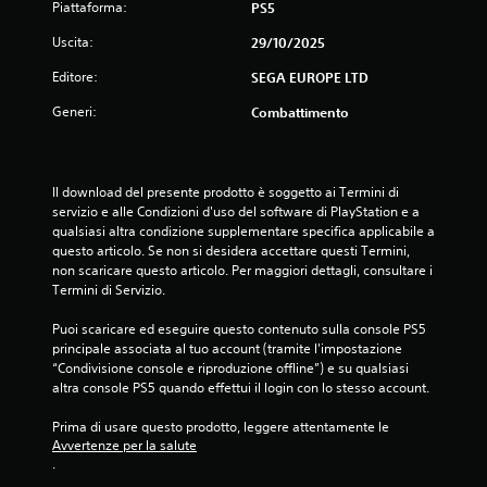
a
Piattaforma:
PS5
P
r
u
e
Uscita:
29/10/2025
o
i
i
Editore:
SEGA EUROPE LTD
c
m
o
e
Generi:
Combattimento
n
t
t
t
r
e
o
r
Il download del presente prodotto è soggetto ai Termini di 
l
e
servizio e alle Condizioni d'uso del software di PlayStation e a 
l
i
qualsiasi altra condizione supplementare specifica applicabile a 
i
n
questo articolo. Se non si desidera accettare questi Termini, 
d
p
non scaricare questo articolo. Per maggiori dettagli, consultare i 
i
a
Termini di Servizio.
m
u
o
s
Puoi scaricare ed eseguire questo contenuto sulla console PS5 
v
a
principale associata al tuo account (tramite l'impostazione 
i
i
“Condivisione console e riproduzione offline”) e su qualsiasi 
m
l
altra console PS5 quando effettui il login con lo stesso account.
e
g
n
i
Prima di usare questo prodotto, leggere attentamente le 
t
o
Avvertenze per la salute
o
c
.
.
o