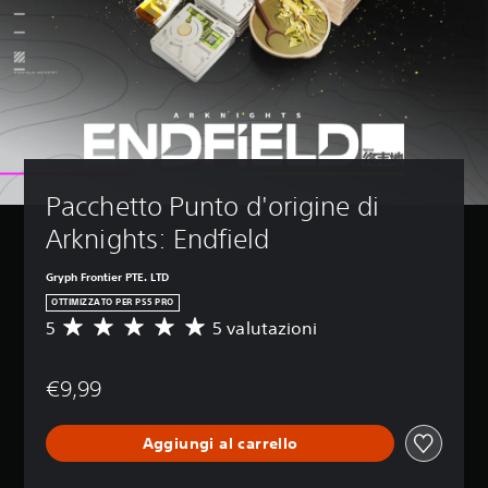
Pacchetto Punto d'origine di 
Arknights: Endfield
Gryph Frontier PTE. LTD
OTTIMIZZATO PER PS5 PRO
5
5 valutazioni
V
a
l
€9,99
u
t
a
Aggiungi al carrello
z
i
o