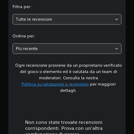
m
Filtra per:
e
Tutte le recensioni
d
i
Ordina per:
a
Più recente
d
Ogni recensione proviene da un proprietario verificato
i
del gioco o elemento ed è valutata da un team di
5
moderatori. Consulta la nostra
Politica su valutazioni e recensioni
per maggiori
s
dettagli.
t
e
l
Non sono state trovate recensioni
corrispondenti. Prova con un'altra