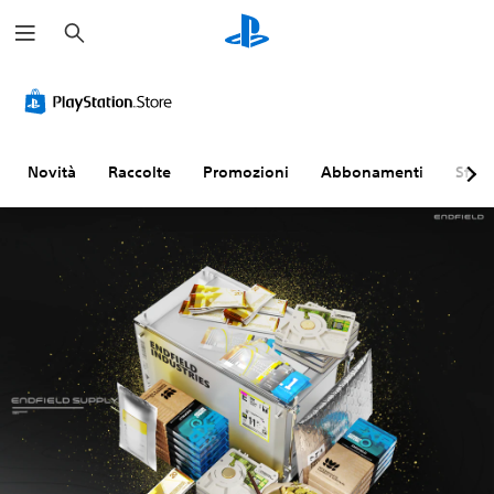
C
e
r
c
a
Novità
Raccolte
Promozioni
Abbonamenti
Sfogl