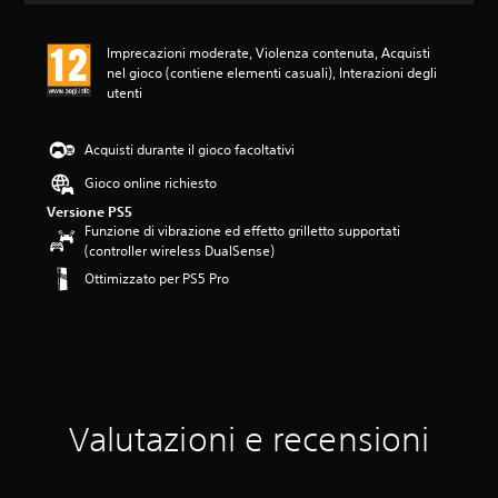
n
e
Imprecazioni moderate, Violenza contenuta, Acquisti
m
nel gioco (contiene elementi casuali), Interazioni degli
e
utenti
d
i
a
Acquisti durante il gioco facoltativi
d
i
Gioco online richiesto
5
Versione PS5
s
Funzione di vibrazione ed effetto grilletto supportati
t
(controller wireless DualSense)
e
l
Ottimizzato per PS5 Pro
l
e
s
u
c
i
n
Valutazioni e recensioni
q
u
e
d