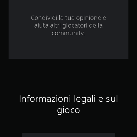
v
Condividi la tua opinione e
a
aiuta altri giocatori della
l
community.
u
t
a
z
i
Informazioni legali e sul
o
gioco
n
i