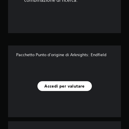
l
combinazione di ricerca.
e
s
u
c
i
Pacchetto Punto d'origine di Arknights: Endfield
n
q
u
Accedi per valutare
e
d
a
5