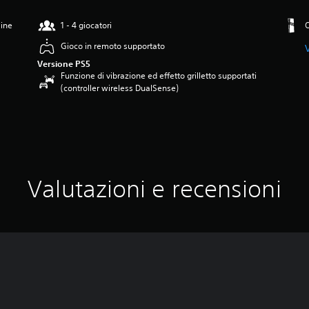
line
1 - 4 giocatori
O
Gioco in remoto supportato
V
Versione PS5
Funzione di vibrazione ed effetto grilletto supportati
(controller wireless DualSense)
Valutazioni e recensioni