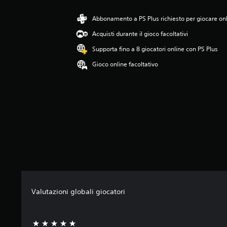
l
u
Abbonamento a PS Plus richiesto per giocare on
t
Acquisti durante il gioco facoltativi
a
z
Supporta fino a 8 giocatori online con PS Plus
i
Gioco online facoltativo
o
n
e
Valutazioni globali giocatori