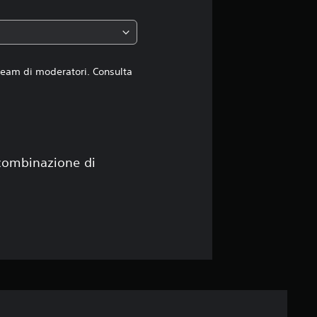
z
i
o
 team di moderatori. Consulta
n
e
 combinazione di