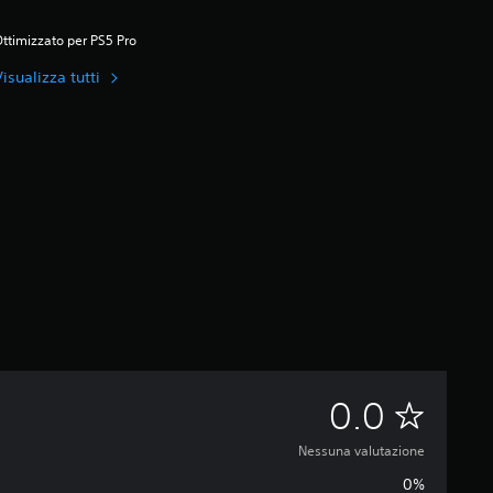
ttimizzato per PS5 Pro
isualizza tutti
N
0.0
e
Nessuna valutazione
0%