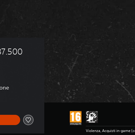
7.500 
ione
Violenza, Acquisti in-game (c