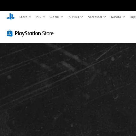
Store
PS5
Giochi
PS Plus
Accessori
Novità
Sup