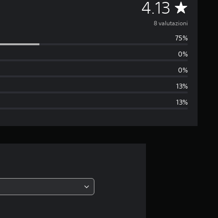
V
4.13
a
8 valutazioni
75%
l
0%
u
0%
t
13%
13%
a
z
i
o
n
e