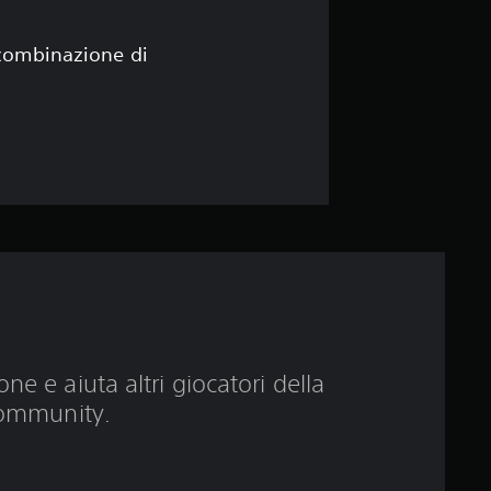
i
3
 combinazione di
.
9
7
s
t
e
l
ne e aiuta altri giocatori della
ommunity.
l
e