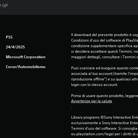
W GP
Il download del presente prodotto è sogg
PS5
Condizioni d'uso del software di PlaySta
condizione supplementare specifica appl
24/4/2025
si desidera accettare questi Termini, non
Microsoft Corporation
maggiori dettagli, consultare i Termini d
Corse/Automobilismo
Puoi scaricare ed eseguire questo conte
associata al tuo account (tramite l'imp
riproduzione offline”) e su qualsiasi alt
login con lo stesso account.
Prima di usare questo prodotto, legger
Avvertenze per la salute
.
Library programs ©Sony Interactive Ente
esclusivamente a Sony Interactive Enter
Termini d'uso del software. Si consiglia d
eu.playstation.com/legal per i diritti di 