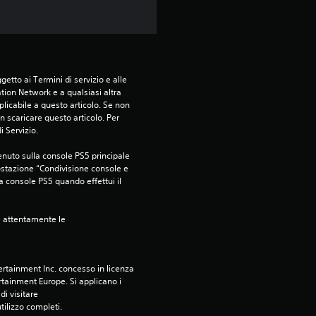
n
i
etto ai Termini di servizio e alle 
tion Network e a qualsiasi altra 
icabile a questo articolo. Se non 
 scaricare questo articolo. Per 
i Servizio.
nuto sulla console PS5 principale 
ostazione “Condivisione console e 
ra console PS5 quando effettui il 
e attentamente le 
rtainment Inc. concesso in licenza 
tainment Europe. Si applicano i 
i visitare 
utilizzo completi.