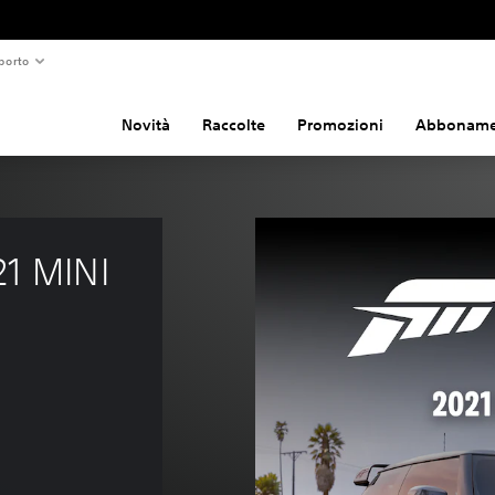
porto
Novità
Raccolte
Promozioni
Abboname
1 MINI 