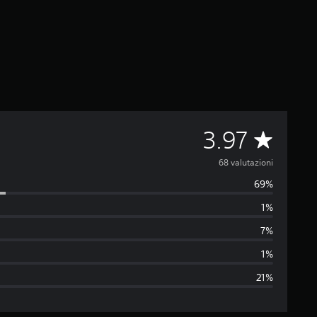
V
3.97
a
68 valutazioni
69%
l
1%
u
7%
t
1%
21%
a