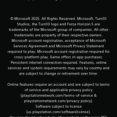
s
p
e
r
© Microsoft 2025. All Rights Reserved. Microsoft, Turn10
i
Studios, the Turn10 logo and Forza Horizon 5 are
e
trademarks of the Microsoft group of companies. All other
n
z
trademarks are property of their respective owners.
a
Microsoft account registration, acceptance of Microsoft
d
Services Agreement and Microsoft Privacy Statement
i
required to play. Microsoft account registration required for
g
cross-platform play. Game offers in-app purchases.
i
Persistent internet connection required. Features, online
o
c
services and system requirements may vary by country and
o
are subject to change or retirement over time.
.
Online features require an account and are subject to terms
of service and applicable privacy policy
(playstationnetwork.com/terms-of-service &
playstationnetwork.com/privacy-policy).
Software subject to license
(us.playstation.com/softwarelicense).