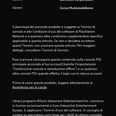
t
i
Generi:
Corse/Automobilismo
v
e
a
i
Il download del presente prodotto è soggetto ai Termini di 
m
servizio e alle Condizioni d'uso del software di PlayStation 
m
Network e a qualsiasi altra condizione supplementare specifica 
a
applicabile a questo articolo. Se non si desidera accettare 
g
questi Termini, non scaricare questo articolo. Per maggiori 
i
dettagli, consultare i Termini di Servizio.
n
i
Puoi scaricare ed eseguire questo contenuto sulla console PS5 
e
principale associata al tuo account (tramite l'impostazione 
t
“Condivisione console e riproduzione offline”) e su qualsiasi 
e
altra console PS5 quando effettui il login con lo stesso account.
s
t
Prima di usare questo prodotto, leggere attentamente le 
o
Avvertenze per la salute
d
.
e
l
Library programs ©Sony Interactive Entertainment Inc. concesso 
l
in licenza esclusivamente a Sony Interactive Entertainment 
'
Europe. Si applicano i Termini d'uso del software. Si consiglia di 
e
visitare eu.playstation.com/legal per i diritti di utilizzo completi.