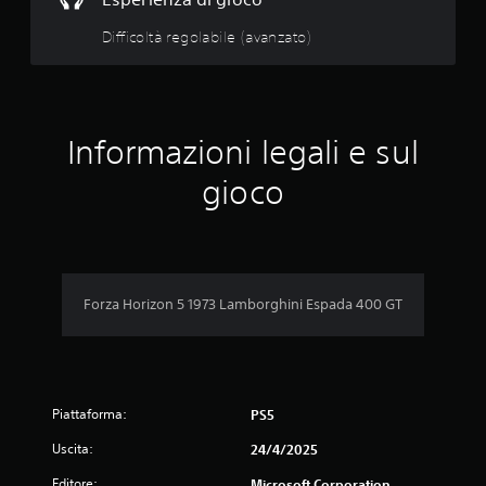
c
a
Difficoltà regolabile (avanzato)
r
e
a
l
t
r
Informazioni legali e sul
e
i
gioco
n
f
o
r
m
a
Forza Horizon 5 1973 Lamborghini Espada 400 GT
z
i
o
n
i
r
Piattaforma:
PS5
e
Uscita:
24/4/2025
l
a
Editore:
Microsoft Corporation