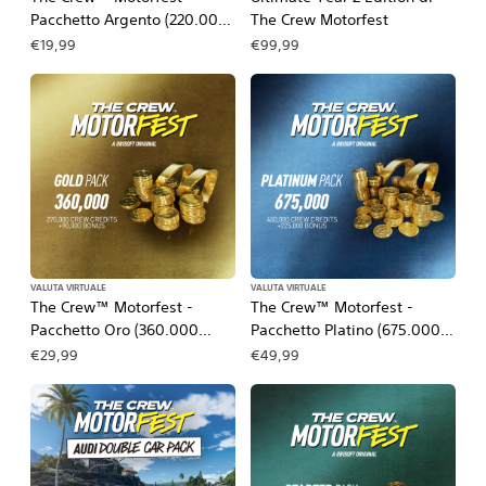
Pacchetto Argento (220.000
The Crew Motorfest
Crew Credits)
€19,99
€99,99
VALUTA VIRTUALE
VALUTA VIRTUALE
The Crew™ Motorfest -
The Crew™ Motorfest -
Pacchetto Oro (360.000
Pacchetto Platino (675.000
Crew Credits)
Crew Credits)
€29,99
€49,99