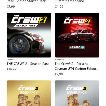
Pearl Edition Starter Pack
Summit americano
€7,99
€4,99
LIVELLO
ELEMENTO
THE CREW® 2 - Season Pass
The Crew® 2 - Porsche
Cayman GT4 Carbon Edition
€19,99
Starter Pack
€7,99