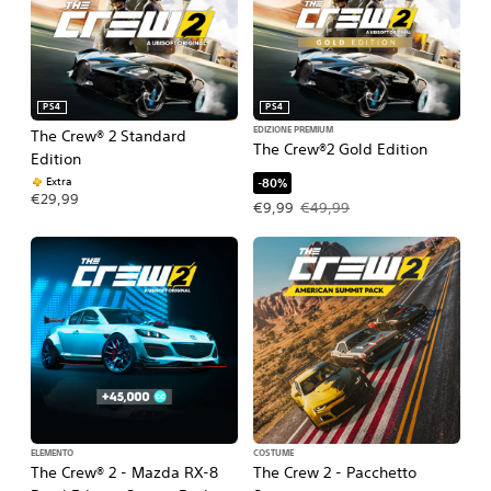
PS4
PS4
EDIZIONE PREMIUM
The Crew® 2 Standard
The Crew®2 Gold Edition
Edition
Extra
-80%
€29,99
Prezzo in offerta €9,99. Prezzo orig
€9,99
€49,99
ELEMENTO
COSTUME
The Crew® 2 - Mazda RX-8
The Crew 2 - Pacchetto