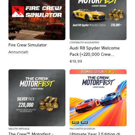
CONTENUTO AGGIUNTIVO
Fire Crew Simulator
Audi R8 Spyder Welcome
Annunciati
Pack (+220,000 Crew
Credits) – The Crew
€19,99
Motorfest
PS5
PS4
VALUTA VIRTUALE
PACCHETTO DI GIOCHI
The Crew™ Motorfest -
Ultimate Year 2 Edition di