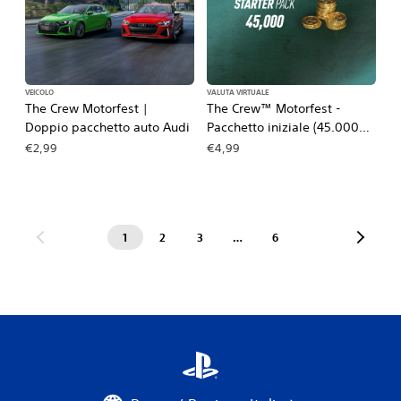
VEICOLO
VALUTA VIRTUALE
The Crew Motorfest |
The Crew™ Motorfest -
Doppio pacchetto auto Audi
Pacchetto iniziale (45.000
Crew Credits)
€2,99
€4,99
1
2
3
…
6