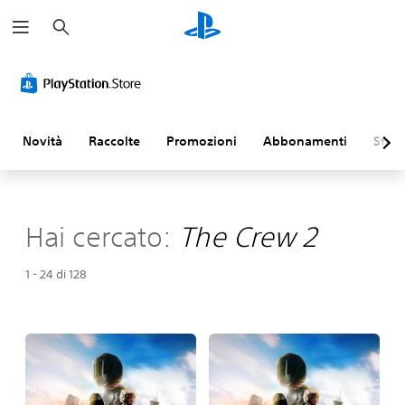
C
e
r
c
a
Novità
Raccolte
Promozioni
Abbonamenti
Sfogl
Hai cercato:
The Crew 2
1 - 24 di 128