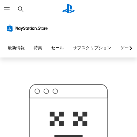
検
お
索
探
し
の
ペ
ー
ジ
は
見
最新情報
特集
セール
サブスクリプション
ゲーム
つ
か
り
ま
せ
ん
で
し
た
。