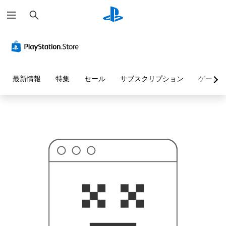
検
お
索
探
し
の
ペ
ー
ジ
は
見
最新情報
特集
セール
サブスクリプション
ゲーム
つ
か
り
ま
せ
ん
で
し
た
。