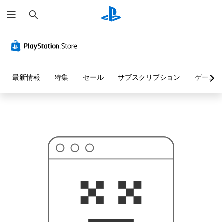
検
お
索
探
し
の
ペ
ー
ジ
は
見
最新情報
特集
セール
サブスクリプション
ゲーム
つ
か
り
ま
せ
ん
で
し
た
。