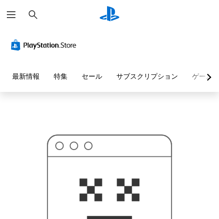
検
お
索
探
し
の
ペ
ー
ジ
は
見
最新情報
特集
セール
サブスクリプション
ゲーム
つ
か
り
ま
せ
ん
で
し
た
。