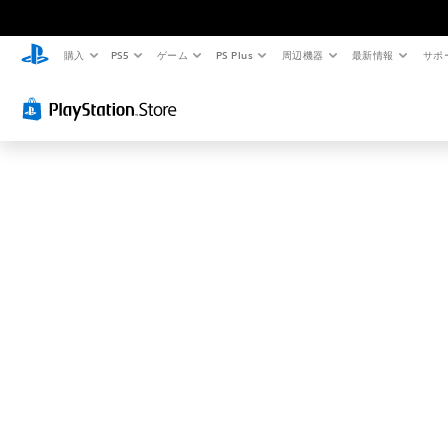
お
探
し
購入
PS5
ゲーム
PS Plus
周辺機器
最新情報
サポ
の
ペ
ー
ジ
は
見
つ
か
り
ま
せ
ん
で
し
た
。