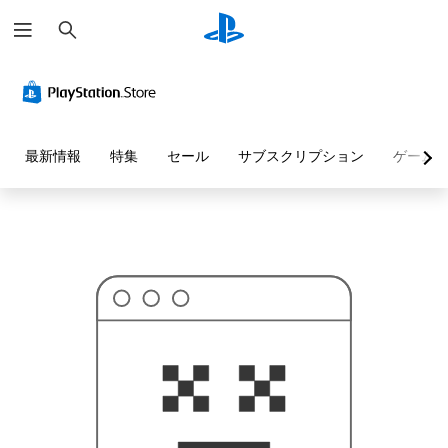
検
お
索
探
し
の
ペ
ー
ジ
は
見
最新情報
特集
セール
サブスクリプション
ゲーム
つ
か
り
ま
せ
ん
で
し
た
。