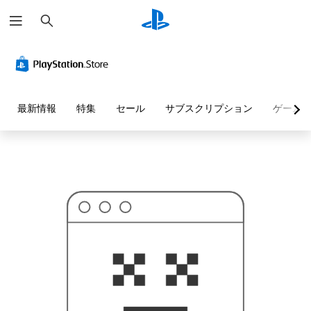
検
お
索
探
し
の
ペ
ー
ジ
は
見
最新情報
特集
セール
サブスクリプション
ゲーム
つ
か
り
ま
せ
ん
で
し
た
。