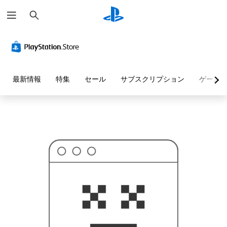
検
お
索
探
し
の
ペ
ー
ジ
は
見
最新情報
特集
セール
サブスクリプション
ゲーム
つ
か
り
ま
せ
ん
で
し
た
。