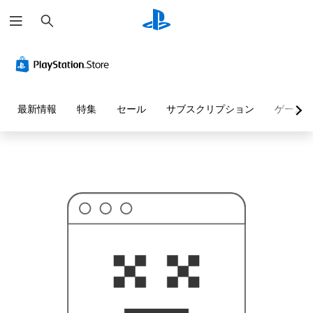
検
お
索
探
し
の
ペ
ー
ジ
は
見
最新情報
特集
セール
サブスクリプション
ゲーム
つ
か
り
ま
せ
ん
で
し
た
。