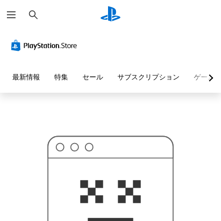
検
お
索
探
し
の
ペ
ー
ジ
は
見
最新情報
特集
セール
サブスクリプション
ゲーム
つ
か
り
ま
せ
ん
で
し
た
。