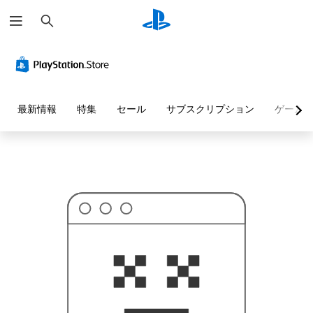
検
お
索
探
し
の
ペ
ー
ジ
は
見
最新情報
特集
セール
サブスクリプション
ゲーム
つ
か
り
ま
せ
ん
で
し
た
。