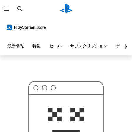
検
お
索
探
し
の
ペ
ー
ジ
は
見
最新情報
特集
セール
サブスクリプション
ゲーム
つ
か
り
ま
せ
ん
で
し
た
。