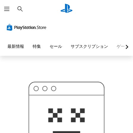
検
お
索
探
し
の
ペ
ー
ジ
は
見
最新情報
特集
セール
サブスクリプション
ゲーム
つ
か
り
ま
せ
ん
で
し
た
。