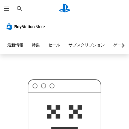
検
お
索
探
し
の
ペ
ー
ジ
は
見
最新情報
特集
セール
サブスクリプション
ゲーム
つ
か
り
ま
せ
ん
で
し
た
。