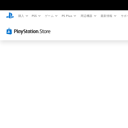
お
探
し
購入
PS5
ゲーム
PS Plus
周辺機器
最新情報
サポ
の
ペ
ー
ジ
は
見
つ
か
り
ま
せ
ん
で
し
た
。