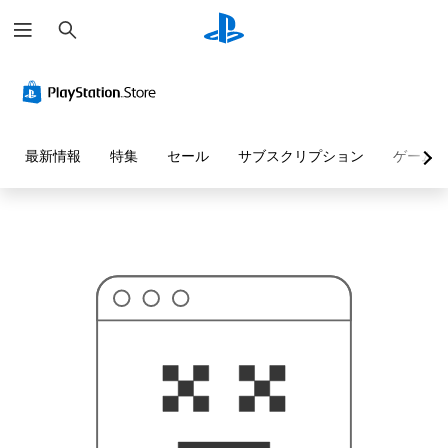
検
お
索
探
し
の
ペ
ー
ジ
は
見
最新情報
特集
セール
サブスクリプション
ゲーム
つ
か
り
ま
せ
ん
で
し
た
。