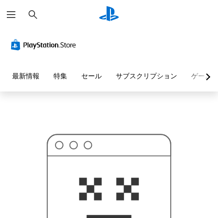
検
お
索
探
し
の
ペ
ー
ジ
は
見
最新情報
特集
セール
サブスクリプション
ゲーム
つ
か
り
ま
せ
ん
で
し
た
。