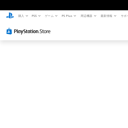
お
探
し
購入
PS5
ゲーム
PS Plus
周辺機器
最新情報
サポ
の
ペ
ー
ジ
は
見
つ
か
り
ま
せ
ん
で
し
た
。