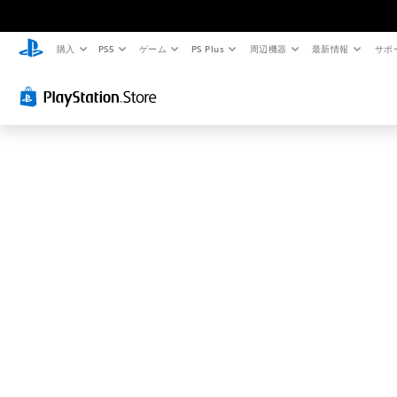
お
探
し
購入
PS5
ゲーム
PS Plus
周辺機器
最新情報
サポ
の
ペ
ー
ジ
は
見
つ
か
り
ま
せ
ん
で
し
た
。