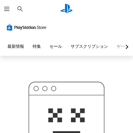
検
お
索
探
し
の
ペ
ー
ジ
は
見
最新情報
特集
セール
サブスクリプション
ゲーム
つ
か
り
ま
せ
ん
で
し
た
。