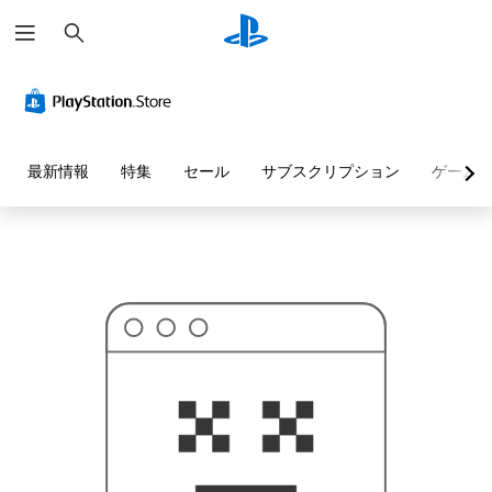
検
お
索
探
し
の
ペ
ー
ジ
は
見
最新情報
特集
セール
サブスクリプション
ゲーム
つ
か
り
ま
せ
ん
で
し
た
。