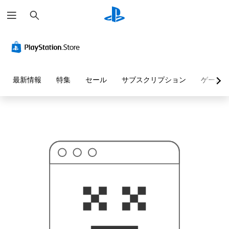
検
お
索
探
し
の
ペ
ー
ジ
は
見
最新情報
特集
セール
サブスクリプション
ゲーム
つ
か
り
ま
せ
ん
で
し
た
。