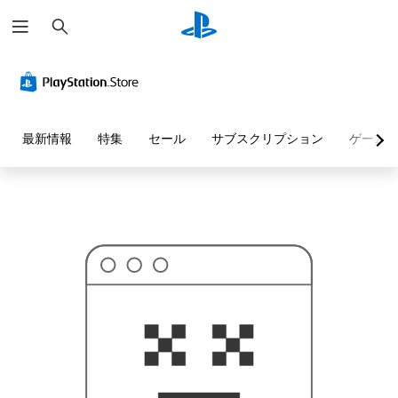
検
お
索
探
し
の
ペ
ー
ジ
は
見
最新情報
特集
セール
サブスクリプション
ゲーム
つ
か
り
ま
せ
ん
で
し
た
。