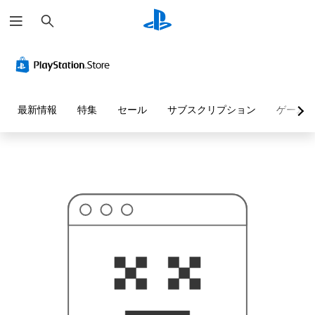
検
お
索
探
し
の
ペ
ー
ジ
は
見
最新情報
特集
セール
サブスクリプション
ゲーム
つ
か
り
ま
せ
ん
で
し
た
。