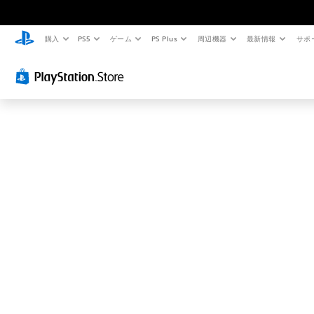
お
探
し
購入
PS5
ゲーム
PS Plus
周辺機器
最新情報
サポ
の
ペ
ー
ジ
は
見
つ
か
り
ま
せ
ん
で
し
た
。