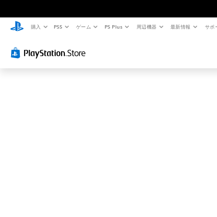
お
探
し
購入
PS5
ゲーム
PS Plus
周辺機器
最新情報
サポ
の
ペ
ー
ジ
は
見
つ
か
り
ま
せ
ん
で
し
た
。