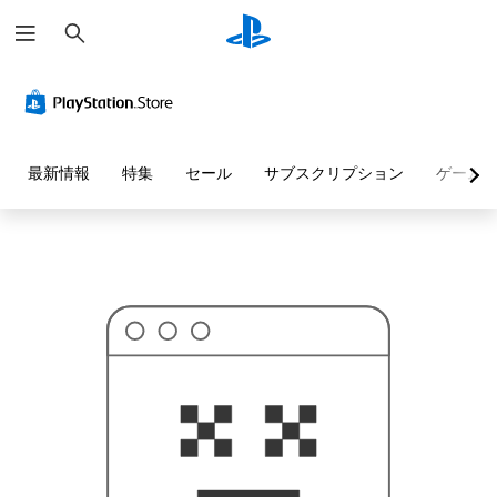
検
お
索
探
し
の
ペ
ー
ジ
は
見
最新情報
特集
セール
サブスクリプション
ゲーム
つ
か
り
ま
せ
ん
で
し
た
。