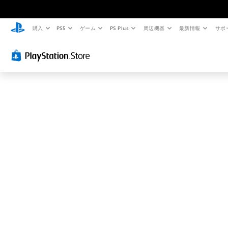
お
探
し
購入
PS5
ゲーム
PS Plus
周辺機器
最新情報
サポ
の
ペ
ー
ジ
は
見
つ
か
り
ま
せ
ん
で
し
た
。