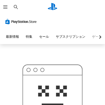
検
お
索
探
し
の
ペ
ー
ジ
は
見
最新情報
特集
セール
サブスクリプション
ゲーム
つ
か
り
ま
せ
ん
で
し
た
。