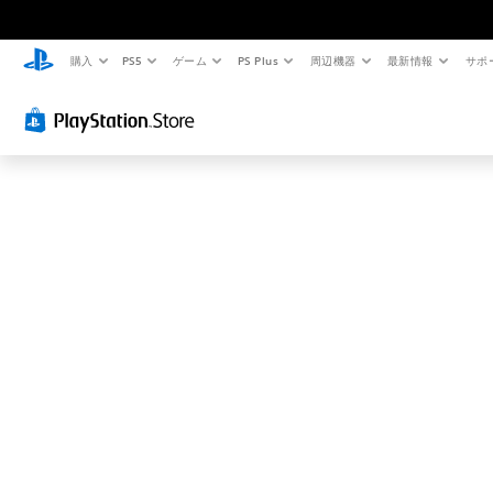
お
探
し
購入
PS5
ゲーム
PS Plus
周辺機器
最新情報
サポ
の
ペ
ー
ジ
は
見
つ
か
り
ま
せ
ん
で
し
た
。