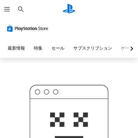
検
お
索
探
し
の
ペ
ー
ジ
は
見
最新情報
特集
セール
サブスクリプション
ゲーム
つ
か
り
ま
せ
ん
で
し
た
。