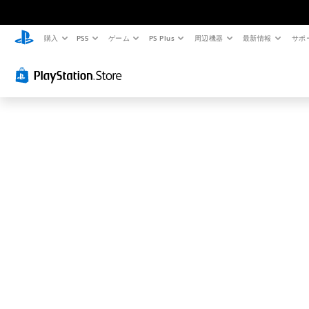
お
探
し
購入
PS5
ゲーム
PS Plus
周辺機器
最新情報
サポ
の
ペ
ー
ジ
は
見
つ
か
り
ま
せ
ん
で
し
た
。