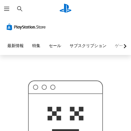
検
お
索
探
し
の
ペ
ー
ジ
は
見
最新情報
特集
セール
サブスクリプション
ゲーム
つ
か
り
ま
せ
ん
で
し
た
。