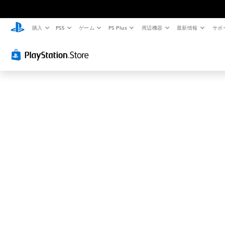
お
探
し
購入
PS5
ゲーム
PS Plus
周辺機器
最新情報
サポ
の
ペ
ー
ジ
は
見
つ
か
り
ま
せ
ん
で
し
た
。