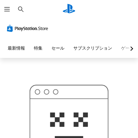
検
お
索
探
し
の
ペ
ー
ジ
は
見
最新情報
特集
セール
サブスクリプション
ゲーム
つ
か
り
ま
せ
ん
で
し
た
。