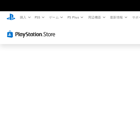
お
探
し
購入
PS5
ゲーム
PS Plus
周辺機器
最新情報
サポ
の
ペ
ー
ジ
は
見
つ
か
り
ま
せ
ん
で
し
た
。