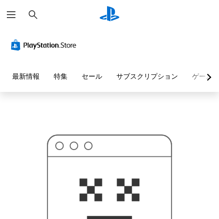
検
お
索
探
し
の
ペ
ー
ジ
は
見
最新情報
特集
セール
サブスクリプション
ゲーム
つ
か
り
ま
せ
ん
で
し
た
。