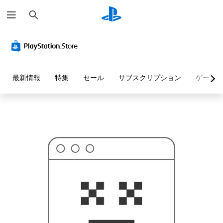
検
お
索
探
し
の
ペ
ー
ジ
は
見
最新情報
特集
セール
サブスクリプション
ゲーム
つ
か
り
ま
せ
ん
で
し
た
。