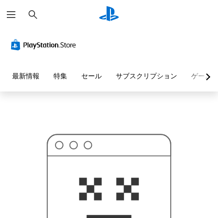
検
お
索
探
し
の
ペ
ー
ジ
は
見
最新情報
特集
セール
サブスクリプション
ゲーム
つ
か
り
ま
せ
ん
で
し
た
。