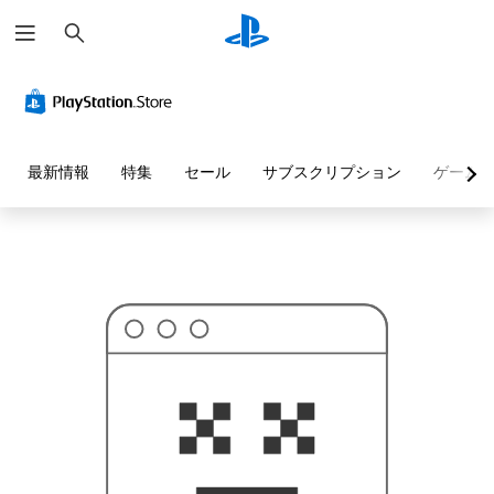
検
お
索
探
し
の
ペ
ー
ジ
は
見
最新情報
特集
セール
サブスクリプション
ゲーム
つ
か
り
ま
せ
ん
で
し
た
。