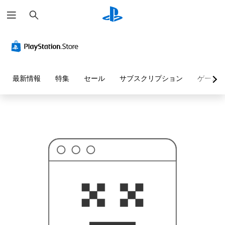
検
お
索
探
し
の
ペ
ー
ジ
は
見
最新情報
特集
セール
サブスクリプション
ゲーム
つ
か
り
ま
せ
ん
で
し
た
。