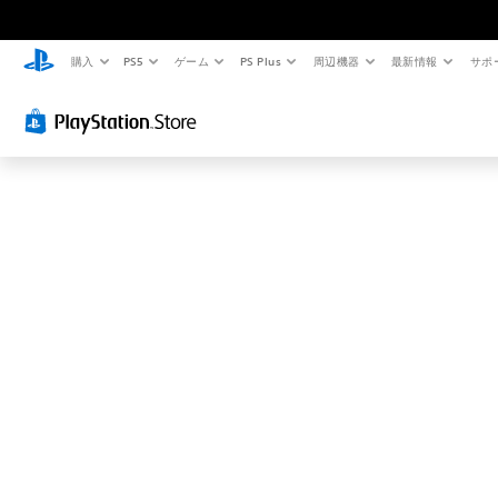
お
探
し
購入
PS5
ゲーム
PS Plus
周辺機器
最新情報
サポ
の
ペ
ー
ジ
は
見
つ
か
り
ま
せ
ん
で
し
た
。